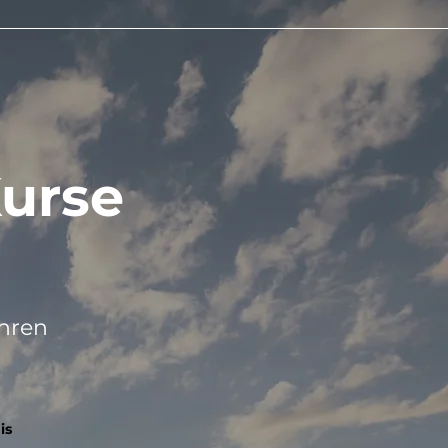
Kurse
ahren
is