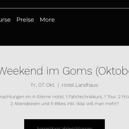
urse
Preise
More
 Weekend im Goms (Oktober
Fr., 07. Okt.
  |  
Hotel Landhaus
nachtungen im 4-Sterne Hotel, 1 Fahrtechnikkurs, 1 Tour, 2 Frü
2 Abendessen und E-Bikes inkl. Was will man mehr?
Anmeldung abgeschlossen