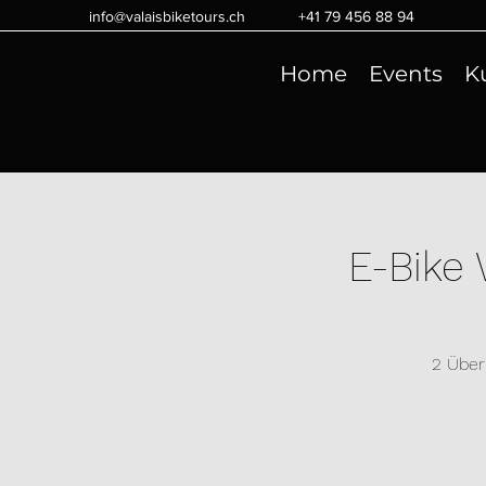
info@valaisbiketours.ch
+41 79 456 88 94
Home
Events
K
E-Bike
2 Über