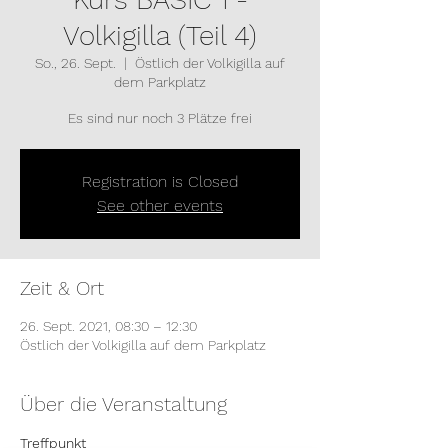
Volkigilla (Teil 4)
So., 26. Sept.
  |  
Östlich der Volkigilla auf
dem Parkplatz
Es sind nur noch 3 Plätze frei
Registration is Closed
See other events
Zeit & Ort
26. Sept. 2021, 08:30 – 12:30
Östlich der Volkigilla auf dem Parkplatz
Über die Veranstaltung
Treffpunkt